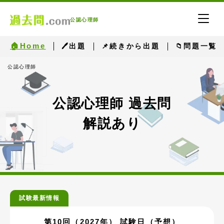
公認心理師
🏠Home
🖊出題
📌続きから出題
📁問題一覧
公認心理師
公認心理師 過去問
解説あり
試験最新情報
第10回（2027年） 試験日（予想）