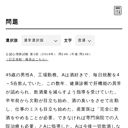
問題
選択肢
文字
公認心理師試験 第1回（2018年） 問149（午後 問149）
（訂正依頼・報告はこちら）
45歳の男性A、工場勤務。Aは酒好きで、毎日焼酎を4
～5合飲んでいた。この数年、健康診断で肝機能の異常
が認められ、飲酒量を減らすよう指導を受けていた。
半年前から欠勤が目立ち始め、酒の臭いをさせて出勤
し、仕事のミスも目立ち始めた。産業医は「完全に飲
酒をやめることが必要。できなければ専門病院での入
院治療も必要」とAに指導した。Aは今後一切飲酒しな