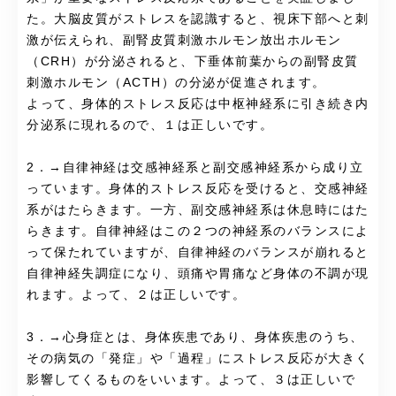
た。大脳皮質がストレスを認識すると、視床下部へと刺
激が伝えられ、副腎皮質刺激ホルモン放出ホルモン
（CRH）が分泌されると、下垂体前葉からの副腎皮質
刺激ホルモン（ACTH）の分泌が促進されます。
よって、身体的ストレス反応は中枢神経系に引き続き内
分泌系に現れるので、１は正しいです。
2．→自律神経は交感神経系と副交感神経系から成り立
っています。身体的ストレス反応を受けると、交感神経
系がはたらきます。一方、副交感神経系は休息時にはた
らきます。自律神経はこの２つの神経系のバランスによ
って保たれていますが、自律神経のバランスが崩れると
自律神経失調症になり、頭痛や胃痛など身体の不調が現
れます。よって、２は正しいです。
3．→心身症とは、身体疾患であり、身体疾患のうち、
その病気の「発症」や「過程」にストレス反応が大きく
影響してくるものをいいます。よって、３は正しいで