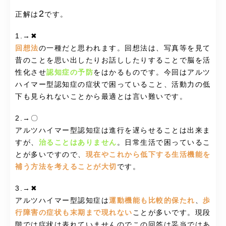
2
正解は
です。
1.→✖
回想法
の一種だと思われます。回想法は、写真等を見て
昔のことを思い出したりお話ししたりすることで脳を活
性化させ
認知症の予防
をはかるものです。今回はアルツ
ハイマー型認知症の症状で困っていること、活動力の低
下も見られないことから最適とは言い難いです。
2.→〇
アルツハイマー型認知症は進行を遅らせることは出来ま
すが、
治ることはありません
。日常生活で困っているこ
とが多いですので、
現在やこれから低下する生活機能を
補う方法を考えることが大切
です。
3.→✖
アルツハイマー型認知症は
運動機能も比較的保たれ
、
歩
行障害の症状も末期まで現れない
ことが多いです。現段
階では症状は表れていませんのでこの回答は妥当ではあ