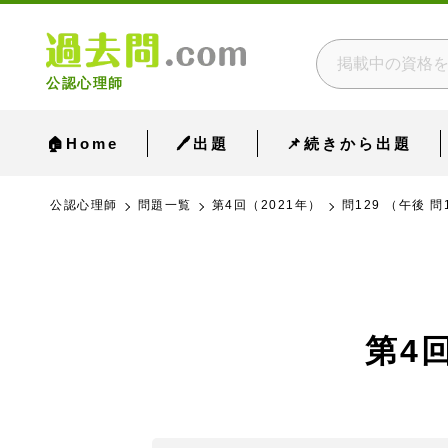
公認心理師
🏠Home
🖊出題
📌続きから出題
公認心理師
問題一覧
第4回（2021年）
問129 （午後 問
第4