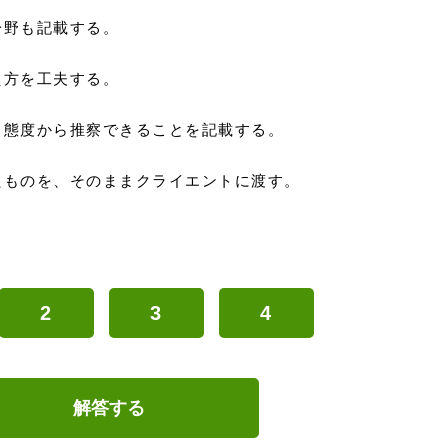
分野も記載する。
え方を工夫する。
る態度から推察できることを記載する。
たものを、そのままクライエントに渡す。
2
3
4
解答する