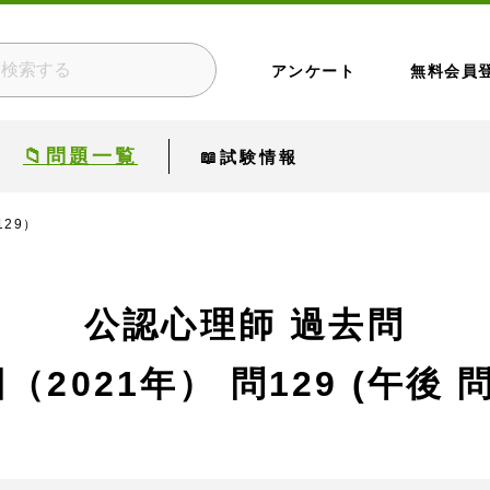
アンケート
無料会員
📁問題一覧
📖試験情報
129）
公認心理師 過去問
回（2021年）
問129 (午後 問